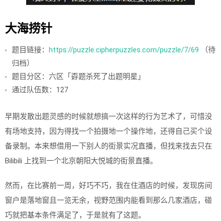
大海捞针
题目链接：
https://puzzle.cipherpuzzles.com/puzzle/7/69
（待
归档）
题目分区：六区「孬题杀死了出题明星」
通过队伍数：127
早期发散出题灵感的时候就想搞一次这样的行为艺术了，可惜没
有场地支持，因为得找一个拍摄地一个操作地，还得自己买个设
备录制。本来想借用一下别人的街景实况直播，但找来找去只在
Bilibili 上找到一个北京朝阳大悦城的街景直播。
然而，在比赛前一周，好巧不巧，我在住酒店的时候，发现房间
窗户是落地窗且一览无余，视野范围内能看到那么几家酒店，碰
巧就把基本条件满足了，于是就有了这题。