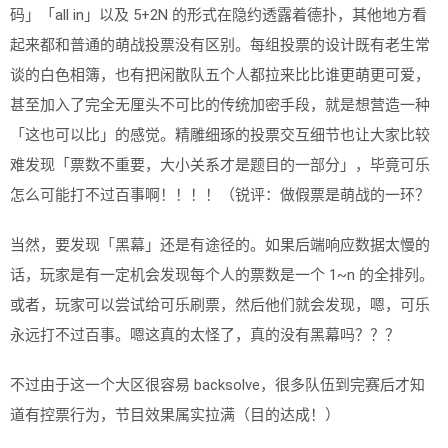
码」「all in」以及 5+2N 的形式在隐约透露着德扑，其他地方看
起来都和普通的萌战投票没有区别。每组投票的设计既有老生常
谈的白色相簿，也有把闲散队五个人都拉来比比谁更萌更可爱，
甚至加入了完全无厘头不可比的传统加密手段，就是想营造一种
「这也可以比」的感觉。精雕细琢的投票交互细节也让大家比较
难发现「票数不重要，大小关系才是题目的一部分」，毕竟可乐
怎么可能打不过百事啊！！！！（锐评：做假票是萌战的一环？
当然，要发现「黑幕」还是有途径的。如果后端响应数据太慢的
话，玩家是有一定机会发现每个人的票数是一个 1~n 的全排列。
或者，玩家可以尝试给可乐刷票，然后他们就会发现，嗯，可乐
永远打不过百事。嗯这真的太怪了，真的没有黑幕吗？？？
不过由于这一个大区很容易 backsolve，很多队伍到完赛后才知
道有控票行为，节目效果属实拉满（目的达成！）