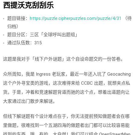
西提沃克刮刮乐
题目链接：
https://puzzle.cipherpuzzles.com/puzzle/4/31
（待
归档）
题目分区：三区「全球呼叫出题组」
通过队伍数：315
这题是我对于「线下户外谜题」这个自设命题交的一份答卷。
众所周知，我是 Ingress 老玩家，最近一年还入坑了 Geocaching
这个户外寻宝类的游戏，这次难得来给 CCBC 出题，就想夹点私
货。于是，冲着和竞速解题背道而驰的这个点，想着出道题向让
大家通过出门散步来解谜。
但线下解谜题有个设计难点在于，你无法提前预知做题者会在哪
里做题，很难找到一个五湖四海的做题者出门都可以比较容易能
找到的东西。哦，有的，大自然！我们可以结合 OpenStreetMap