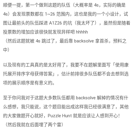
顺便一提，第一个做到这题的队伍（大概率是 4s，实际的确是
4s）会发现票数都在 1~26 范围内，这也是我的一个小设计，试
图让最前头的队伍踩进 A1Z26 的坑（我太坏了），虽然但是随着
投票数的增加应该很快就发现异样吧 hhhhh
（然后这题就被 4s 跳过了，最后靠 backsolve 拿首杀，预料之
中）
以及现有的工具真的是太好用了，我要不在题解里面写「使用康
托展开排序字母获得答案」，估计前排很多队伍都不会去想到选
项的展示顺序是有意义的。
至于你问我对于这题大多数队伍都用 backsolve 解掉的情况有什
么感想，我只能说，这个题目能出成这样我已经很满意了，其他
的大家做题开心就好，Puzzle Hunt 就是应该让人感到开心！
（然后我就在后面埋了两个雷）