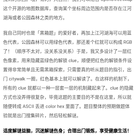
这个开源的地图数据库，查询某个坐标周边范围内是否存在江河
湖海或者公园森林之类的地方。
我自己同时也是「黑箱题」的爱好者，再加上江河湖海可以用蓝
色代表，公园森林可以用绿色代表，那还差个红就可以构成 RGB
了！（顺序不太对，没关系没关系）于是，我又多设计了一层红
色像素，用来隐藏蓝绿色的解锁 clue，顺便把红色的解锁条件设
置得非常简单且无需黑箱探索，只需要真的听从题目的指引，出
门 citywalk 一圈，红色基本上就可以解读了。在这样的机制下，
所有的 clue 就都以一种一层套一层的机制藏起来了。clue 的隐藏
方式也没弄得很复杂，毕竟这题的主要目的不是在这里，所以就
随便转成 ASCII 丢进 color hex 里面了。题目整体的预期做题体
验就是出门搜集碎片，然后轻松解谜。
适度解谜益脑，沉迷解谜伤身；合理出门锻炼，享受健康生活！