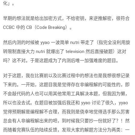
化」。
早期的想法就是给出加密方式，不给密钥，来逆推解密，很符合
CCBC 中的 CB（Code Breaking）。
然后内测的时候被 yyao 一波简单 nutri 带走了（指完全没利用旋
转限制直接大力 nutri 就爆出了 television 然后直接破题）这对
吗？这不对。于是这题成为了内测后唯一加强难度的题目。
对于这题，我在比赛前以及比赛过程中的想法也是我想很想记录
下来的。一开始，这题目我是觉得存在非编程解的可能性的，即
不会敲代码的人也可以用其他常用工具解决本题，但我因为懒，
所以也没去试。在题目被加强后我还和 yyao 讨论了很久，yyao
觉得预期解是编程解不合理，而我则是侥幸地觉得选手那么厉害
总会有人非编程解出来的吧，到时候我只要抄一份就好了？！然
而随着完赛队伍的陆续反馈，发现大家的解题方法分为两类：一