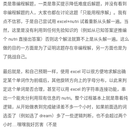
类是靠编程解题，一类是靠买提示降低难度后解题，并没有看到
非编程解题的人，大家也都在讨论这题「只能用程序解」。我有
点不信邪，于是自己尝试用 excel+nutri 试着重新从头解一遍。当
然，这里是没有利用到任何先验知识的（例如从已知答案逆推编
个 nutri 直接出答案）否则这个解法就算不上是从头解一遍。这么
做的目的一方面是为了证明这题存在非编程解，另一方面也是为
了挑战自己。
最后就是，和自己预期一样，使用 excel 可以很方便地求解出确
定某个单词作为前缀后，其他旋转方向上的字母分布，以此来判
定这个单词是否合理，甚至可以用 excel 的字符串连接功能，串
出一个能充分利用现有信息的 nutri。整个过程基本上就是靠着纯
逻辑，从开始做表到完成破译差不多一个小时，如果前面选的词
选歪了（例如选了 dream）多了一些逻辑判断，也不会超过两个
小时……嘿嘿我好厉害（不是