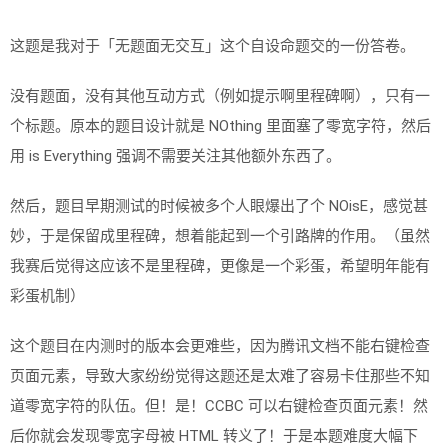
这题是我对于「无题面无交互」这个自设命题交的一份答卷。
没有题面，没有其他互动方式（例如提示啊里程碑啊），只有一
个标题。原本的题目设计就是 NOthing 里面塞了零宽字符，然后
用 is Everything 强调不需要关注其他额外东西了。
然后，题目早期测试的时候被多个人眼爆出了个 NOisE，感觉甚
妙，于是保留成里程碑，想着能起到一个引路牌的作用。（虽然
我赛后觉得这应该不是里程碑，更像是一个彩蛋，希望明年能有
彩蛋机制）
这个题目在内测时的版本会更难些，因为腾讯文档不能右键检查
页面元素，导致大家纷纷觉得这题还是太难了容易卡住那些不知
道零宽字符的队伍。但！是！CCBC 可以右键检查页面元素！然
后你就会发现零宽字母被 HTML 转义了！于是本题难度大幅下