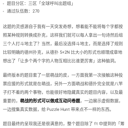
题目分区：三区「全球呼叫出题组」
通过队伍数：270
这题的灵感源自于我有一天突发奇想，想着能不能将每个字都按
照某种规则转换成扑克，这样我们就可以每人拿出一句诗然后组
三个人打斗地主了？当然，最后没选择斗地主，而是选择了规则
比较明确的德州扑克，从德扑 5+2N 比大小的形式也顺理成章地
想出了「让多个两个字的人物互相比比谁更厉害」这种脑洞。
最终版本的题目套了一层萌战的皮，一方面我第一次接触这种投
票应援的形式就是在萌战，另外一方面萌战和德扑完全就是八竿
子打不着的两个事物，也能很好地隐藏真实的题目内容，以及最
重要的，
萌战的形式可以做成互动问卷题
，一边展示虚假数据，
一边搜集真实数据，给 Puzzle Hunt 带来点不一样的东西。
题目最终的呈现我还是很满意的，整个题目除了 ft 中提到的「筹